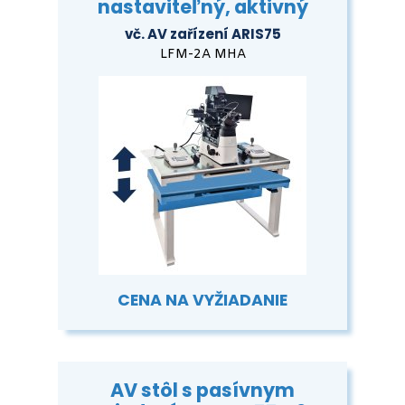
nastaviteľný, aktivný
vč. AV zařízení ARIS75
LFM-2A MHA
CENA NA VYŽIADANIE
AV stôl s pasívnym