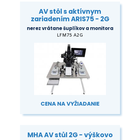
AV stôl s aktívnym
zariadením ARIS75 - 2G
nerez vrátane šuplíkov a monitora
LFM75 A2G
CENA NA VYŽIADANIE
MHA AV stůl 2G - výškovo