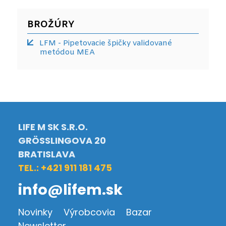
BROŽÚRY
LFM - Pipetovacie špičky validované
metódou MEA
LIFE M SK S.R.O.
GRÖSSLINGOVA 20
BRATISLAVA
TEL.: +421 911 181 475
info@lifem.sk
Novinky
Výrobcovia
Bazar
Newsletter