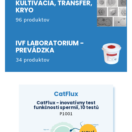
KULTIVACIA, TRANSFER,
KRYO
96 produktov
IVF LABORATORIUM -
PREVÁDZKA
34 produktov
CatFlux
CatFlux - inovatívny test
funkčnosti spermií, 10 testů
P1001