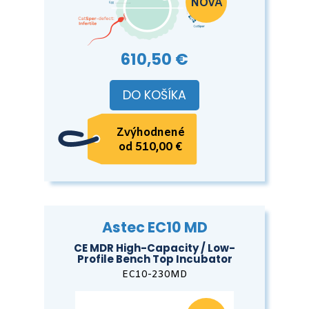
610,50 €
DO KOŠÍKA
Zvýhodnené
od 510,00 €
Astec EC10 MD
CE MDR High-Capacity / Low-
Profile Bench Top Incubator
EC10-230MD