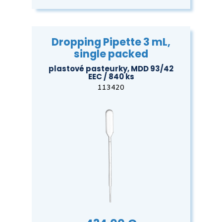
Dropping Pipette 3 mL,
single packed
plastové pasteurky, MDD 93/42
EEC / 840 ks
113420