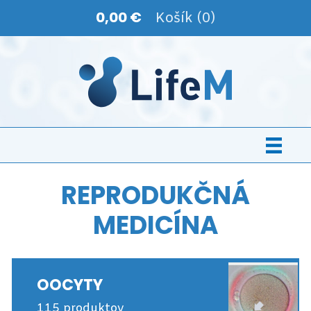
0,00 €
Košík (0)
REPRODUKČNÁ
MEDICÍNA
OOCYTY
115 produktov