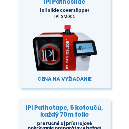
IPI Pathoslide
foil slide coverslipper
IPI SM001
CENA NA VYŽIADANIE
IPI Pathotape, 5 kotoučů,
každý 70m folie
pre ručné aj prístrojové
pokrývanie preparátov v bežnej