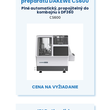
preparátů DAKEWE CS600
Plně automatický, propojitelný do
kombajnu s DP360
CS600
CENA NA VYŽIADANIE