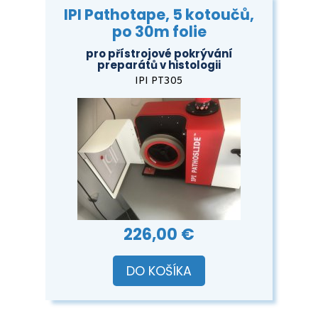
IPI Pathotape, 5 kotoučů,
po 30m folie
pro přístrojové pokrývání
preparátů v histologii
IPI PT305
226,00 €
DO KOŠÍKA