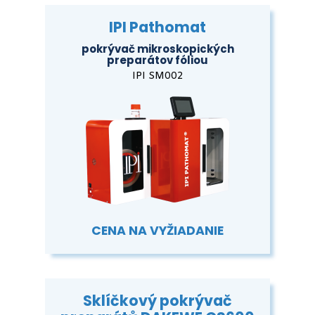
IPI Pathomat
pokrývač mikroskopických
preparátov fóliou
IPI SM002
CENA NA VYŽIADANIE
Sklíčkový pokrývač