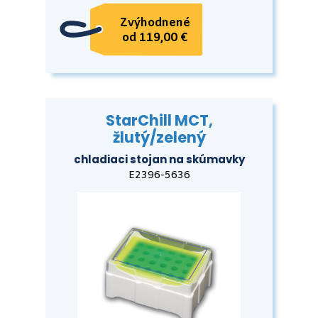
Zvýhodnené
od 119,00 €
StarChill MCT,
žlutý/zelený
chladiaci stojan na skúmavky
E2396-5636