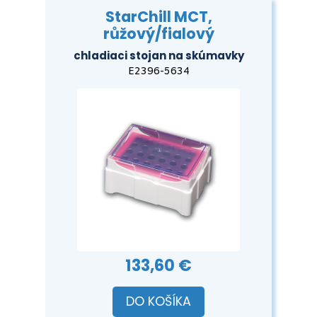
StarChill MCT,
růžový/fialový
chladiaci stojan na skúmavky
E2396-5634
133,60 €
DO KOŠÍKA