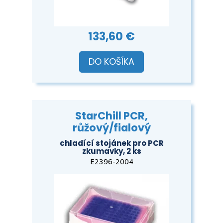
133,60 €
DO KOŠÍKA
StarChill PCR,
růžový/fialový
chladící stojánek pro PCR
zkumavky, 2 ks
E2396-2004