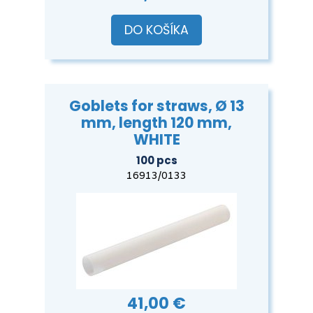
DO KOŠÍKA
Goblets for straws, Ø 13
mm, length 120 mm,
WHITE
100 pcs
16913/0133
41,00 €