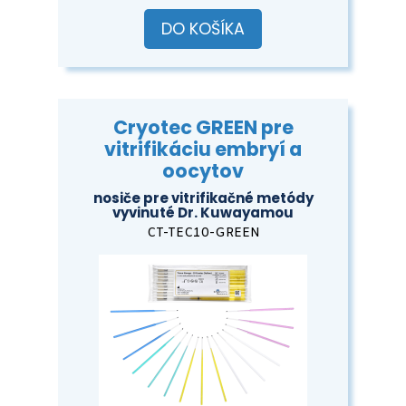
DO KOŠÍKA
Cryotec GREEN pre
vitrifikáciu embryí a
oocytov
nosiče pre vitrifikačné metódy
vyvinuté Dr. Kuwayamou
CT-TEC10-GREEN