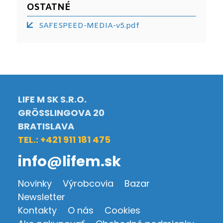
OSTATNÉ
SAFESPEED-MEDIA-v5.pdf
LIFE M SK S.R.O.
GRÖSSLINGOVA 20
BRATISLAVA
TEL.: +421 911 181 475
info@lifem.sk
Novinky
Výrobcovia
Bazar
Newsletter
Kontakty
O nás
Cookies