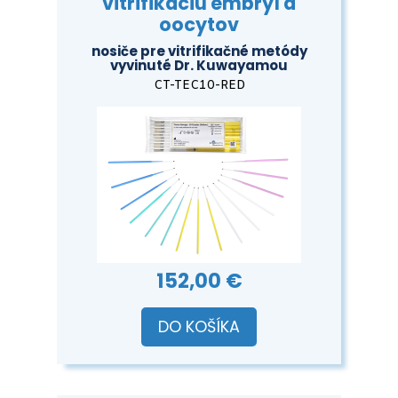
vitrifikáciu embryí a
oocytov
nosiče pre vitrifikačné metódy
vyvinuté Dr. Kuwayamou
CT-TEC10-RED
152,00 €
DO KOŠÍKA