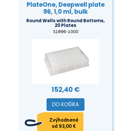
PlateOne, Deepwell plate
96, 1,0 ml, bulk
Round Wells with Round Bottoms,
20 Plates
S1896-1000
152,40 €
DO KOŠÍKA
Zvýhodnené
od 93,00 €