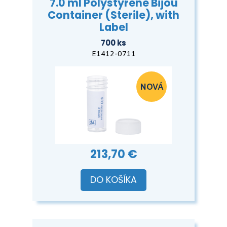
7.0 ml Polystyrene Bijou
Container (Sterile), with
Label
700 ks
E1412-0711
213,70 €
DO KOŠÍKA