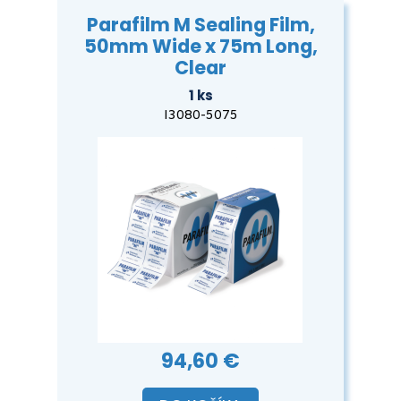
Parafilm M Sealing Film,
50mm Wide x 75m Long,
Clear
1 ks
I3080-5075
94,60 €