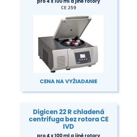
pro 4 x 100 ml a jiné rotory
CE 259
CENA NA VYŽIADANIE
Digicen 22 R chladená
centrifuga bez rotora CE
IVD
pro 4 x 100 ml a jiné rotory