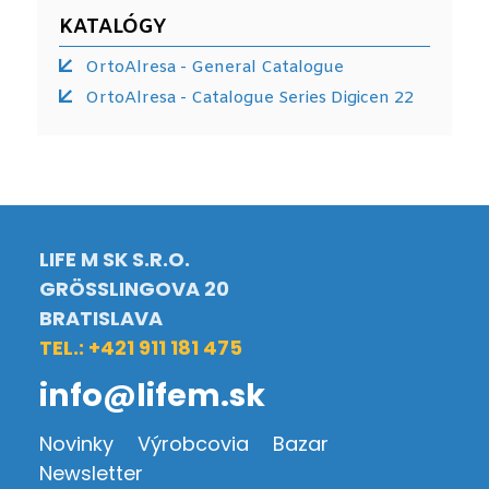
KATALÓGY
OrtoAlresa - General Catalogue
OrtoAlresa - Catalogue Series Digicen 22
LIFE M SK S.R.O.
GRÖSSLINGOVA 20
BRATISLAVA
TEL.: +421 911 181 475
info@lifem.sk
Novinky
Výrobcovia
Bazar
Newsletter