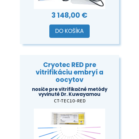
3 148,00 €
DO KOŠÍKA
Cryotec RED pre
vitrifikáciu embryí a
oocytov
nosiče pre vitrifikačné metódy
vyvinuté Dr. Kuwayamou
CT-TEC10-RED