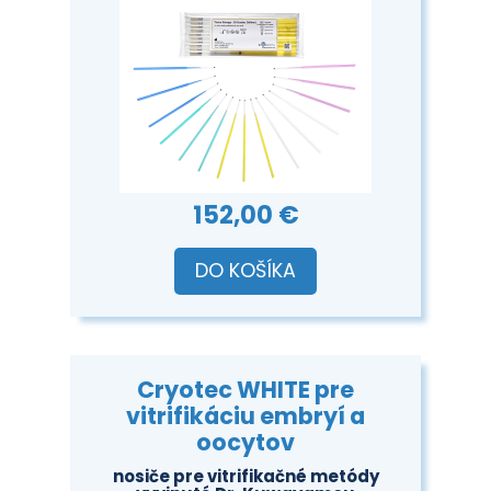
152,00 €
DO KOŠÍKA
Cryotec WHITE pre
vitrifikáciu embryí a
oocytov
nosiče pre vitrifikačné metódy