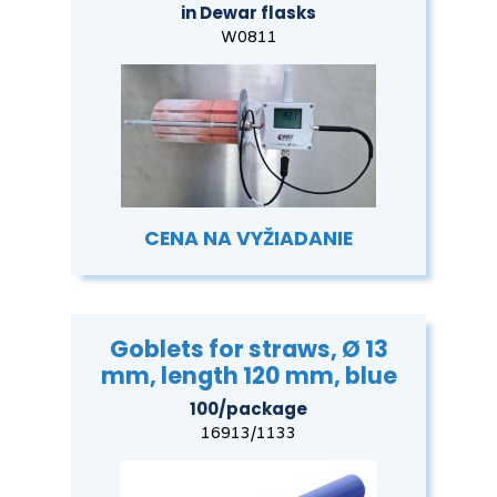
in Dewar flasks
W0811
CENA NA VYŽIADANIE
Goblets for straws, Ø 13
mm, length 120 mm, blue
100/package
16913/1133