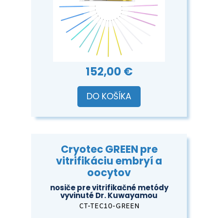
152,00 €
DO KOŠÍKA
Cryotec GREEN pre
vitrifikáciu embryí a
oocytov
nosiče pre vitrifikačné metódy
vyvinuté Dr. Kuwayamou
CT-TEC10-GREEN