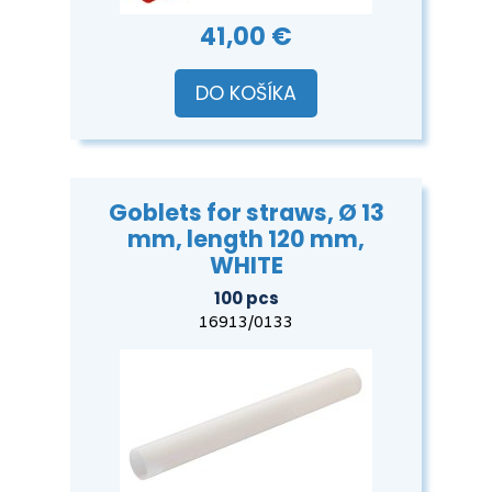
41,00 €
DO KOŠÍKA
Goblets for straws, Ø 13
mm, length 120 mm,
WHITE
100 pcs
16913/0133