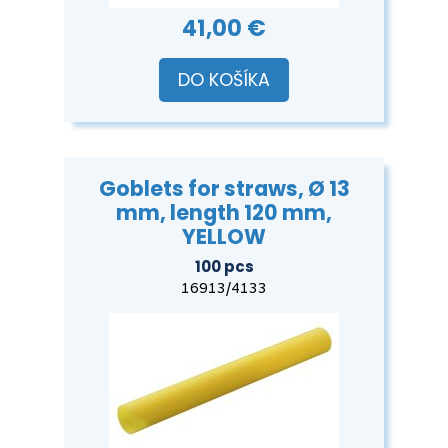
41,00 €
DO KOŠÍKA
Goblets for straws, Ø 13
mm, length 120 mm,
YELLOW
100 pcs
16913/4133