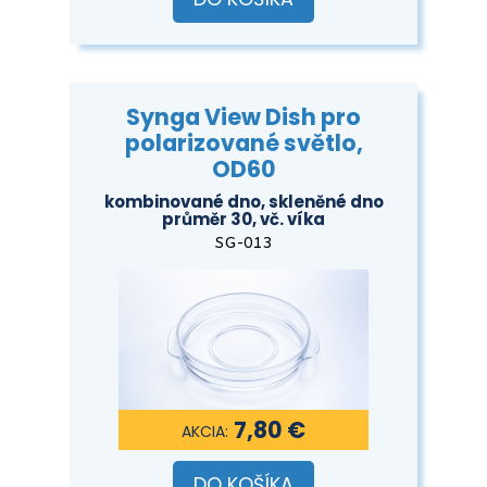
Synga View Dish pro
polarizované světlo,
OD60
kombinované dno, skleněné dno
průměr 30, vč. víka
SG-013
7,80 €
DO KOŠÍKA