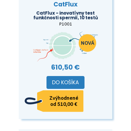
CatFlux
CatFlux - inovatívny test
funkčnosti spermií, 10 testů
P1001
610,50 €
DO KOŠÍKA
Zvýhodnené
od 510,00 €