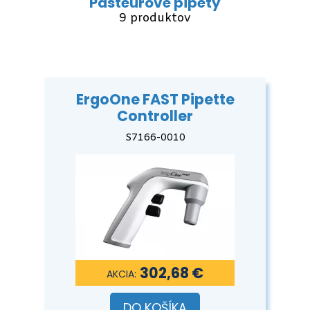
Pasteurove pipety
9 produktov
ErgoOne FAST Pipette
Controller
S7166-0010
302,68 €
DO KOŠÍKA