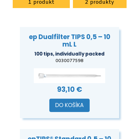
1 produkt
2 produkty
ep Dualfilter TIPS 0,5 – 10
mL L
100 tips, individually packed
0030077598
93,10 €
DO KOŠÍKA
epTIPS® Standard 0,5 – 10