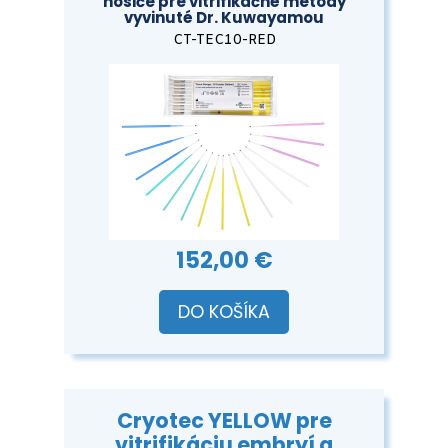
nosiče pre vitrifikačné metódy
vyvinuté Dr. Kuwayamou
CT-TEC10-RED
152,00 €
DO KOŠÍKA
Cryotec YELLOW pre
vitrifikáciu embryí a