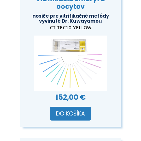
oocytov
nosiče pre vitrifikačné metódy
vyvinuté Dr. Kuwayamou
CT-TEC10-YELLOW
152,00 €
DO KOŠÍKA