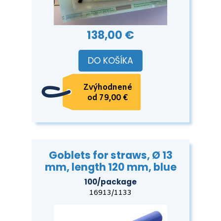
138,00 €
DO KOŠÍKA
Zvýhodnené
od 79,00 €
Goblets for straws, Ø 13
mm, length 120 mm, blue
100/package
16913/1133