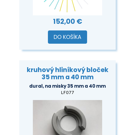
152,00 €
DO KOŠÍKA
kruhový hliníkový bloček
35 mm a 40 mm
dural, na misky 35 mm a 40 mm
LF077