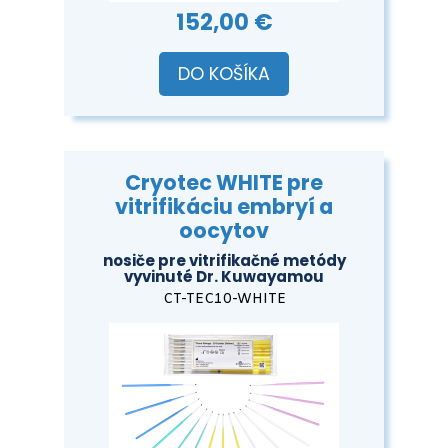
152,00 €
DO KOŠÍKA
Cryotec WHITE pre
vitrifikáciu embryí a
oocytov
nosiče pre vitrifikačné metódy
vyvinuté Dr. Kuwayamou
CT-TEC10-WHITE