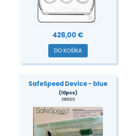
428,00 €
DO KOŠÍKA
SafeSpeed Device - blue
(10pcs)
38050