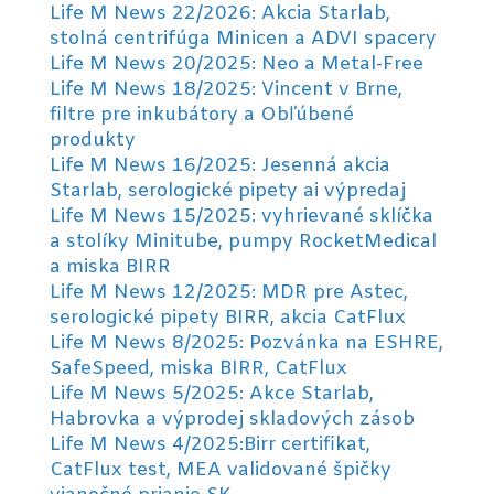
Life M News 22/2026: Akcia Starlab,
stolná centrifúga Minicen a ADVI spacery
Life M News 20/2025: Neo a Metal-Free
Life M News 18/2025: Vincent v Brne,
filtre pre inkubátory a Obľúbené
produkty
Life M News 16/2025: Jesenná akcia
Starlab, serologické pipety ai výpredaj
Life M News 15/2025: vyhrievané sklíčka
a stolíky Minitube, pumpy RocketMedical
a miska BIRR
Life M News 12/2025: MDR pre Astec,
serologické pipety BIRR, akcia CatFlux
Life M News 8/2025: Pozvánka na ESHRE,
SafeSpeed, miska BIRR, CatFlux
Life M News 5/2025: Akce Starlab,
Habrovka a výprodej skladových zásob
Life M News 4/2025:Birr certifikat,
CatFlux test, MEA validované špičky