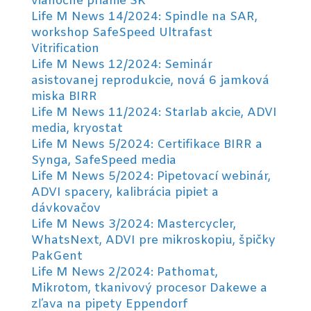
vianočné prianie SK
Life M News 14/2024: Spindle na SAR,
workshop SafeSpeed Ultrafast
Vitrification
Life M News 12/2024: Seminár
asistovanej reprodukcie, nová 6 jamková
miska BIRR
Life M News 11/2024: Starlab akcie, ADVI
media, kryostat
Life M News 5/2024: Certifikace BIRR a
Synga, SafeSpeed media
Life M News 5/2024: Pipetovací webinár,
ADVI spacery, kalibrácia pipiet a
dávkovačov
Life M News 3/2024: Mastercycler,
WhatsNext, ADVI pre mikroskopiu, špičky
PakGent
Life M News 2/2024: Pathomat,
Mikrotom, tkanivový procesor Dakewe a
zľava na pipety Eppendorf