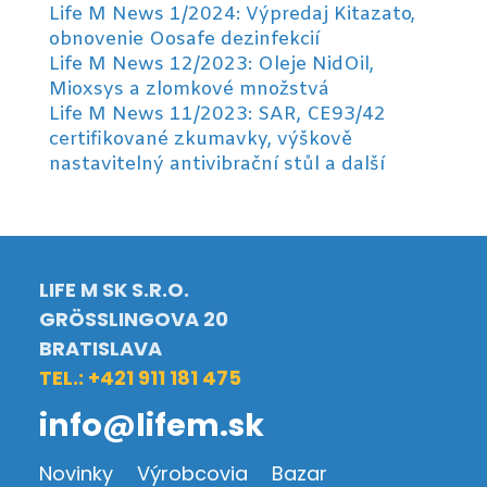
Life M News 1/2024: Výpredaj Kitazato,
obnovenie Oosafe dezinfekcií
Life M News 12/2023: Oleje NidOil,
Mioxsys a zlomkové množstvá
Life M News 11/2023: SAR, CE93/42
certifikované zkumavky, výškově
nastavitelný antivibrační stůl a další
LIFE M SK S.R.O.
GRÖSSLINGOVA 20
BRATISLAVA
TEL.: +421 911 181 475
info@lifem.sk
Novinky
Výrobcovia
Bazar