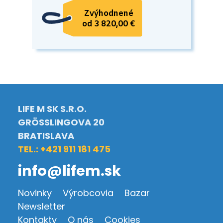
Zvýhodnené
od 3 820,00 €
LIFE M SK S.R.O.
GRÖSSLINGOVA 20
BRATISLAVA
TEL.: +421 911 181 475
info@lifem.sk
Novinky
Výrobcovia
Bazar
Newsletter
Kontakty
O nás
Cookies