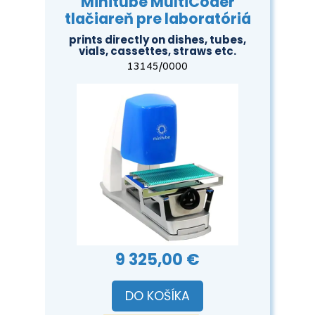
Minitube MultiCoder
tlačiareň pre laboratóriá
prints directly on dishes, tubes,
vials, cassettes, straws etc.
13145/0000
9 325,00 €
DO KOŠÍKA