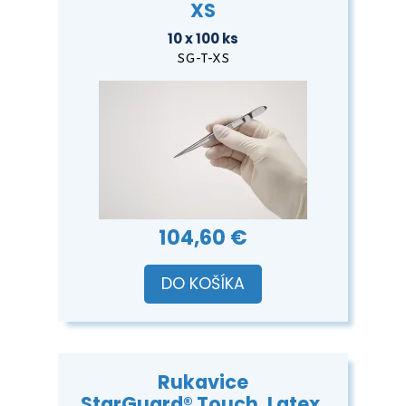
XS
10 x 100 ks
SG-T-XS
104,60 €
DO KOŠÍKA
Rukavice
StarGuard® Touch, Latex,