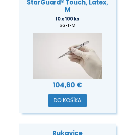
StarGuard® Touch, Latex,
M
10 x 100 ks
SG-T-M
104,60 €
DO KOŠÍKA
Rukavice