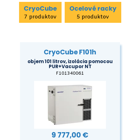
CryoCube
Ocelové racky
7 produktov
5 produktov
CryoCube F101h
objem 101 litrov, izolácia pomocou
PUR+Vacupor NT
F101340061
9 777,00 €