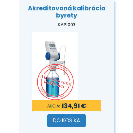
Akreditovaná kalibrácia
byrety
KAPI003
134,91 €
DO KOŠÍKA