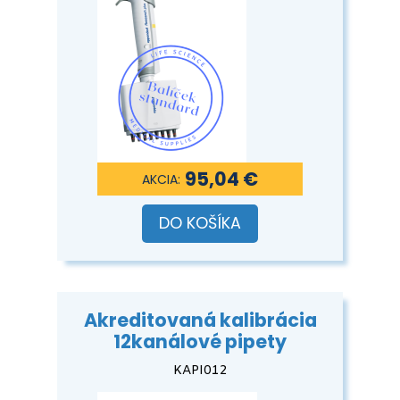
95,04 €
DO KOŠÍKA
Akreditovaná kalibrácia
12kanálové pipety
KAPI012