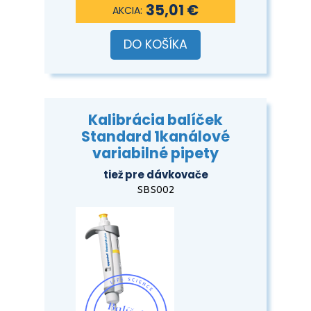
35,01 €
DO KOŠÍKA
Kalibrácia balíček
Standard 1kanálové
variabilné pipety
tiež pre dávkovače
SBS002