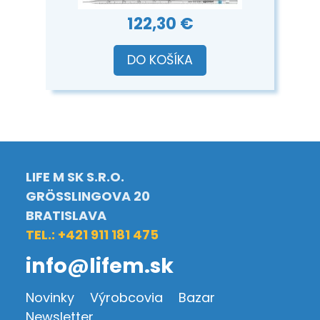
122,30 €
DO KOŠÍKA
LIFE M SK S.R.O.
GRÖSSLINGOVA 20
BRATISLAVA
TEL.: +421 911 181 475
info@lifem.sk
Novinky
Výrobcovia
Bazar
Newsletter