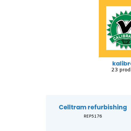
kalib
23 prod
Celltram refurbishing
REP5176