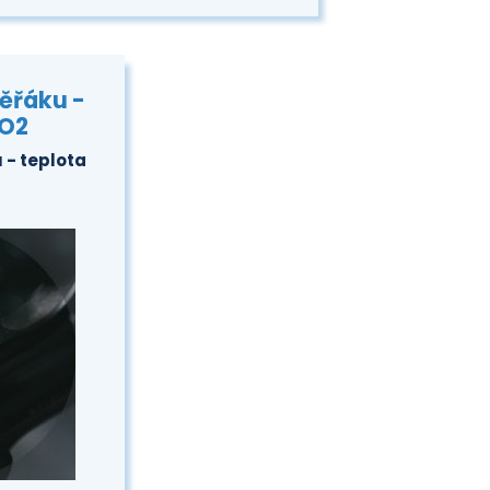
ěřáku -
CO2
 - teplota