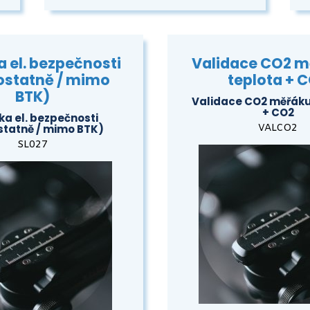
 el. bezpečnosti
Validace CO2 m
statně / mimo
teplota + 
BTK)
Validace CO2 měřáku
+ CO2
ka el. bezpečnosti
tatně / mimo BTK)
VALCO2
SL027