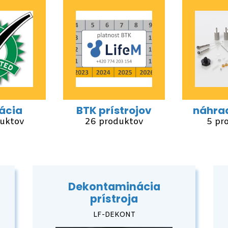
rácia
BTK prístrojov
náhrad
uktov
26 produktov
5 pr
Dekontaminácia
prístroja
LF-DEKONT