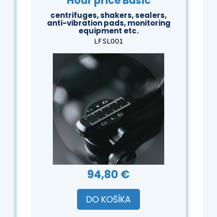
Hour price Basic
centrifuges, shakers, sealers,
anti-vibration pads, monitoring
equipment etc.
LFSL001
94,80 €
DO KOŠÍKA