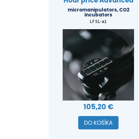
Hour price Advanced
micromanipulators, CO2
incubators
LFSL-a1
105,20 €
DO KOŠÍKA