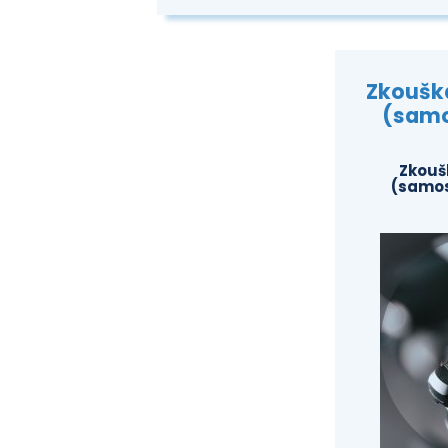
Zkouška
(samo
Zkouš
(samos