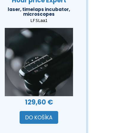
Hour price Expert
laser, timelaps incubator,
microscopes
LFSLaa1
129,60 €
DO KOŠÍKA