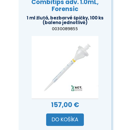
Combitips adv. 1.0mL,
Forensic
1 ml žlutá, bezbarvé špičky, 100 ks
(baleno jednotlivě)
0030089855
157,00 €
DO KOŠÍKA