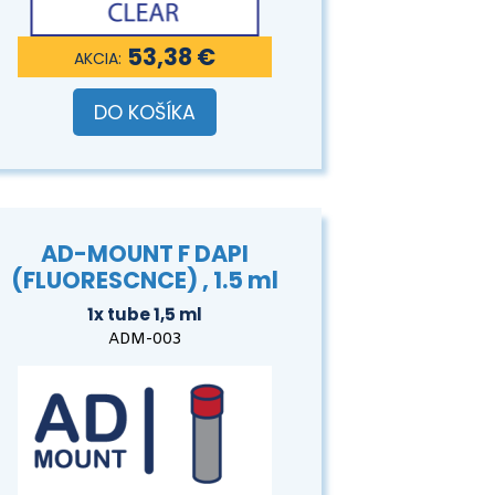
53,38 €
DO KOŠÍKA
AD-MOUNT F DAPI
(FLUORESCNCE) , 1.5 ml
1x tube 1,5 ml
ADM-003