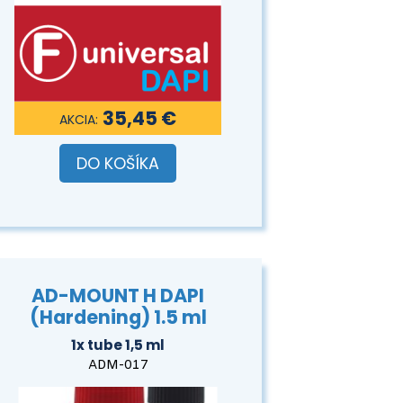
35,45 €
DO KOŠÍKA
AD-MOUNT H DAPI
(Hardening) 1.5 ml
1x tube 1,5 ml
ADM-017