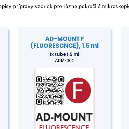
popisy prípravy vzoriek pre rôzne pokročilé mikrosko
AD-MOUNT F
(FLUORESCNCE), 1.5 ml
1x tube 1,5 ml
ADM-001