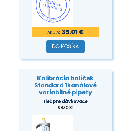
35,01 €
DO KOŠÍKA
Kalibrácia balíček
Standard 1kanálové
variabilné pipety
tiež pre dávkovače
SBS002