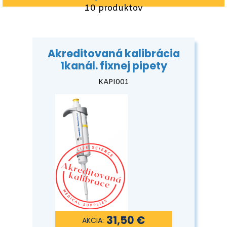
10 produktov
Akreditovaná kalibrácia
1kanál. fixnej pipety
KAPI001
31,50 €