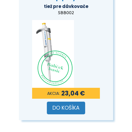
tiež pre dávkovače
SBB002
23,04 €
DO KOŠÍKA