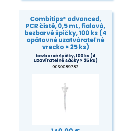
Combitips® advanced,
PCR čisté, 0,5 mL, fialová,
bezbarvé špičky, 100 ks (4
opätovné uzatvárateľné
vrecko × 25 ks)
bezbarvé špičky, 100 ks (4
uzavíratelné sáčky × 25 ks)
0030089782