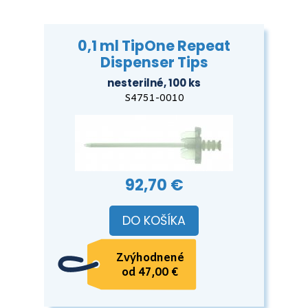
0,1 ml TipOne Repeat
Dispenser Tips
nesterilné, 100 ks
S4751-0010
92,70 €
DO KOŠÍKA
Zvýhodnené
od 47,00 €