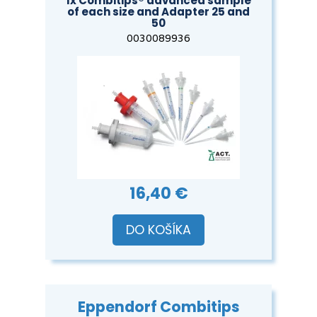
1x Combitips® advanced sample
of each size and Adapter 25 and
50
0030089936
16,40 €
DO KOŠÍKA
Eppendorf Combitips