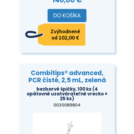
140,00 €
DO KOŠÍKA
Zvýhodnené
od 102,00 €
Combitips® advanced,
PCR čisté, 2,5 mL, zelená
bezbarvé špičky, 100 ks (4
opätovné uzatvárateľné vrecko ×
25 ks)
0030089804