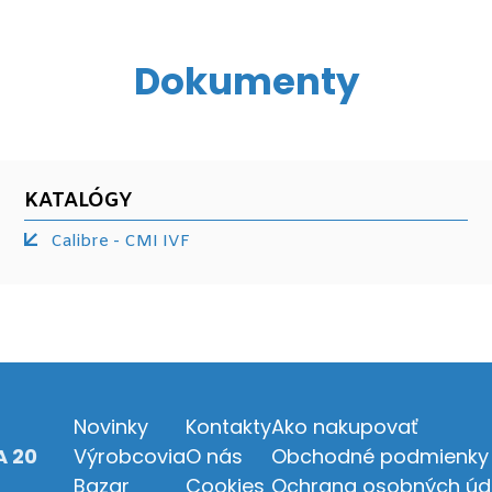
Dokumenty
KATALÓGY
Calibre - CMI IVF
Novinky
Kontakty
Ako nakupovať
 20
Výrobcovia
O nás
Obchodné podmienky
Bazar
Cookies
Ochrana osobných úd