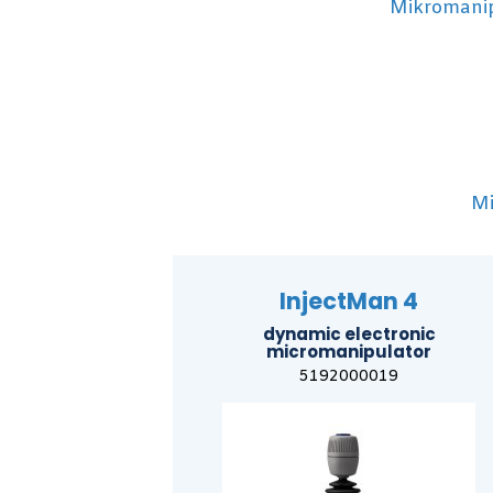
Mikromanip
Mi
InjectMan 4
dynamic electronic
micromanipulator
5192000019