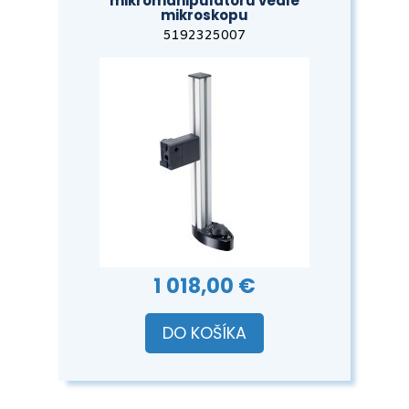
mikromanipulátoru vedle
mikroskopu
5192325007
1 018,00 €
DO KOŠÍKA