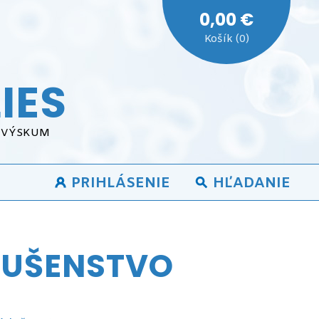
0,00 €
Košík (0)
IES
A VÝSKUM
PRIHLÁSENIE
HĽADANIE
LUŠENSTVO