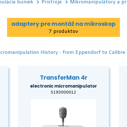
ulácia buniek
Prístroje
Mikromanipulátory a pr
adaptery pre montáž na mikroskop
7 produktov
cromanipulation History - from Eppendorf to Calibre
TransferMan 4r
electronic micromanipulator
5193000012