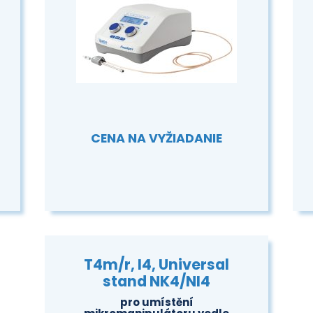
CENA NA VYŽIADANIE
T4m/r, I4, Universal
stand NK4/NI4
pro umístění