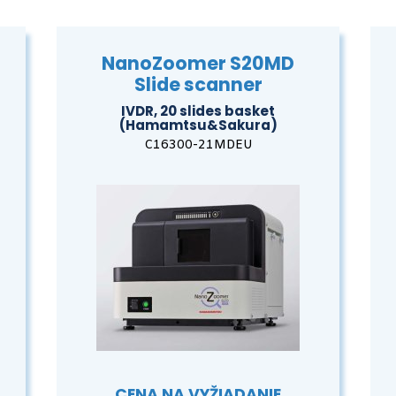
NanoZoomer S20MD
Slide scanner
IVDR, 20 slides basket
(Hamamtsu&Sakura)
C16300-21MDEU
CENA NA VYŽIADANIE