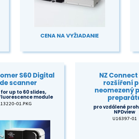
CENA NA VYŽIADANIE
mer S60 Digital
NZ Connect
ide scanner
rozšíření 
neomezený p
for up to 60 slides,
preparát
 Fluorescence module
13220-01.PKG
pro vzdálené prohl
NPDview
U16397-01