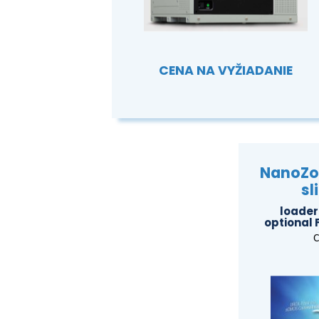
CENA NA VYŽIADANIE
NanoZoo
sl
loader 
optional
C