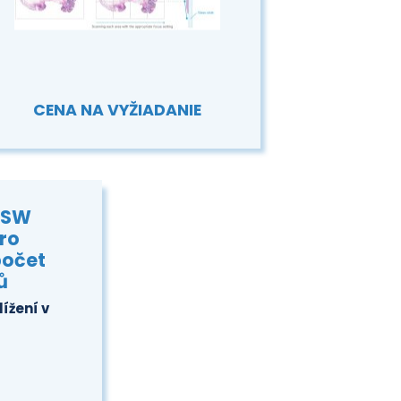
CENA NA VYŽIADANIE
 SW
pro
očet
ů
ížení v