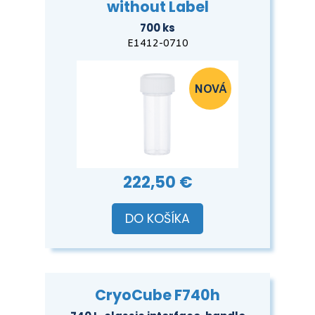
without Label
700 ks
E1412-0710
222,50 €
DO KOŠÍKA
CryoCube F740h