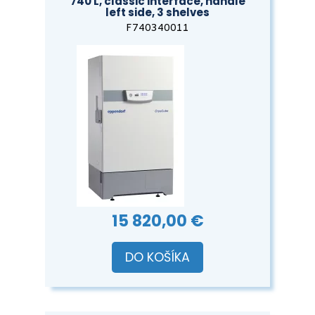
740 L, classic interface, handle
left side, 3 shelves
F740340011
15 820,00 €
DO KOŠÍKA