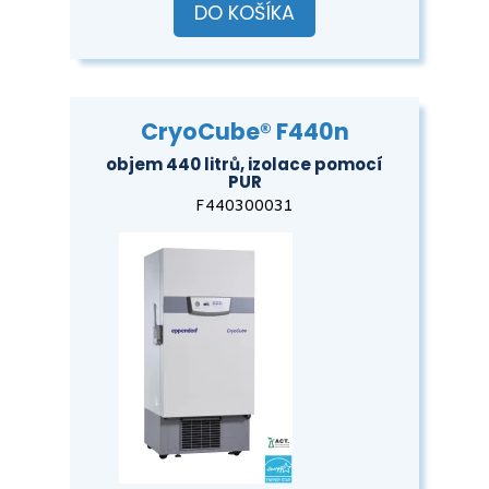
DO KOŠÍKA
CryoCube® F440n
objem 440 litrů, izolace pomocí
PUR
F440300031