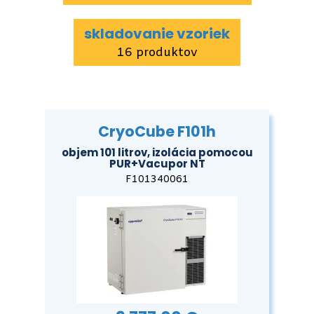
skladovanie vzoriek
16 produktov
CryoCube F101h
objem 101 litrov, izolácia pomocou
PUR+Vacupor NT
F101340061