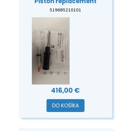
Piston replacement
519685210101
416,00 €
DO KOŠÍKA