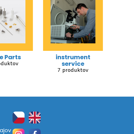
e Parts
instrument
service
oduktov
7 produktov
ajov