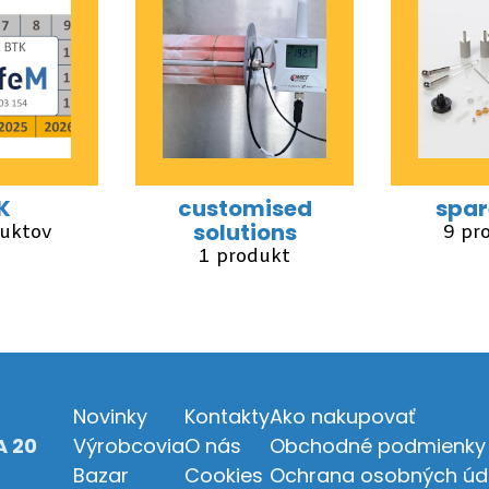
K
customised
spar
solutions
uktov
9 pr
1 produkt
Novinky
Kontakty
Ako nakupovať
 20
Výrobcovia
O nás
Obchodné podmienky
Bazar
Cookies
Ochrana osobných úd