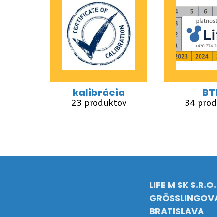
kalibrácia
BT
23 produktov
34 prod
LIFE M SK S.R.O.
GRÖSSLINGOVA
BRATISLAVA