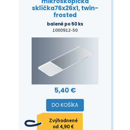
mikroskopická
sklíčka76x26x1, twin-
frosted
balené po 50 ks
1000912-50
5,40 €
DO KOŠÍKA
Zvýhodnené
od 4,90 €