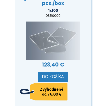
pcs./box
1x100
0350000
123,40 €
DO KOŠÍKA
Zvýhodnené
od 76,00 €