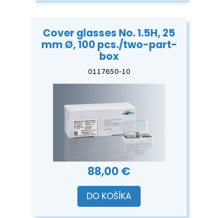
Cover glasses No. 1.5H, 25
mm Ø, 100 pcs./two-part-
box
0117650-10
88,00 €
DO KOŠÍKA