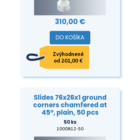
310,00 €
DO KOŠÍKA
Zvýhodnené
od 201,00 €
Slides 76x26x1 ground
corners chamfered at
45°, plain, 50 pcs
50 ks
1000812-50