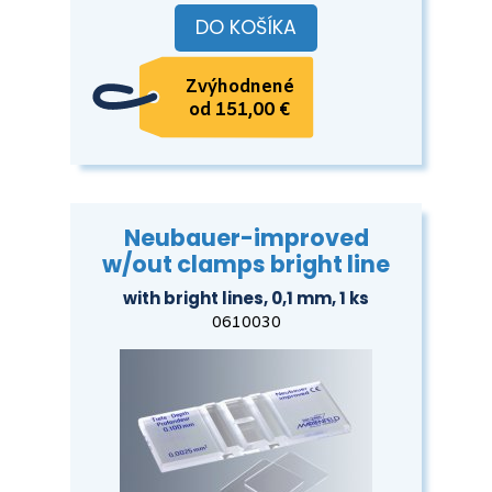
DO KOŠÍKA
Zvýhodnené
od 151,00 €
Neubauer-improved
w/out clamps bright line
with bright lines, 0,1 mm, 1 ks
0610030