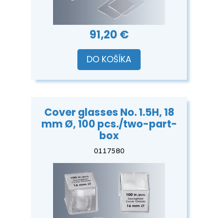
91,20 €
DO KOŠÍKA
Cover glasses No. 1.5H, 18
mm Ø, 100 pcs./two-part-
box
0117580