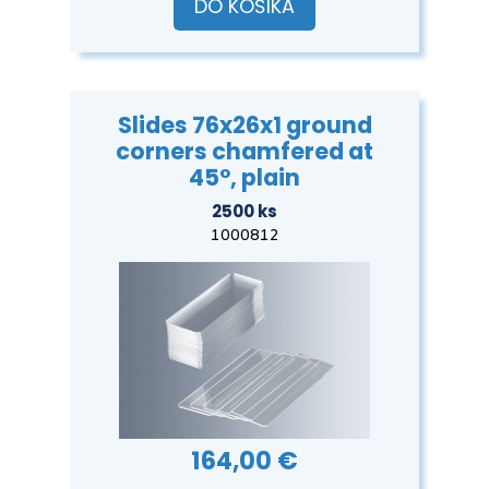
DO KOŠÍKA
Slides 76x26x1 ground
corners chamfered at
45°, plain
2500 ks
1000812
164,00 €