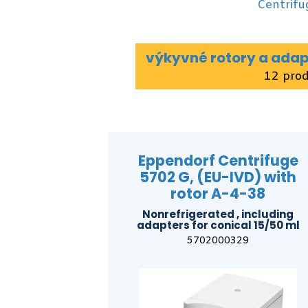
Centrifu
výkyvné rotory a adap
12 pro
Eppendorf Centrifuge
5702 G, (EU-IVD) with
rotor A-4-38
Nonrefrigerated , including
adapters for conical 15/50 ml
5702000329