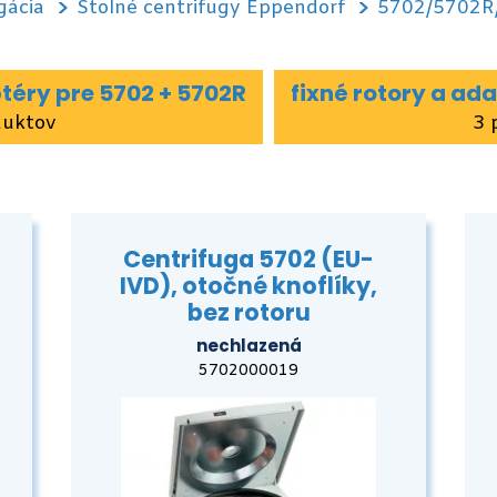
gácia
Stolné centrifugy Eppendorf
5702/5702R
téry pre 5702 + 5702R
fixné rotory a ad
duktov
3 
Centrifuga 5702 (EU-
IVD), otočné knoflíky,
bez rotoru
nechlazená
5702000019