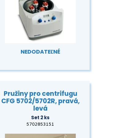
NEDODATEĽNÉ
Pružiny pro centrifugu
CFG 5702/5702R, pravá,
levá
Set 2 ks
5702853151