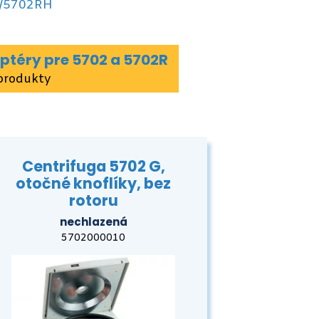
/5702RH
aptéry pre 5702 a 5702R
produkty
Centrifuga 5702 G,
otočné knoflíky, bez
rotoru
nechlazená
5702000010