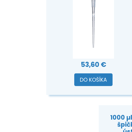
53,60 €
DO KOŠÍKA
1000 µ
špič
úst