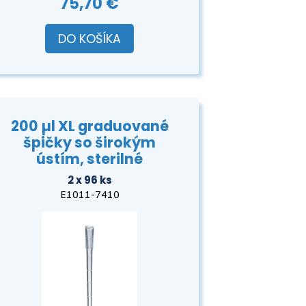
75,70 €
DO KOŠÍKA
200 µl XL graduované
špičky so širokým
ústím, sterilné
2 x 96 ks
E1011-7410