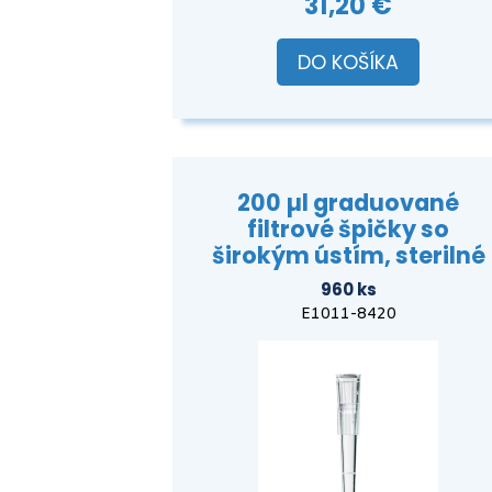
31,20 €
DO KOŠÍKA
200 µl graduované
filtrové špičky so
širokým ústím, sterilné
960 ks
E1011-8420