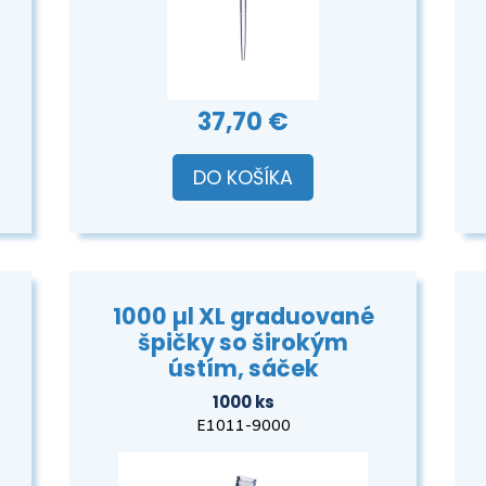
37,70 €
DO KOŠÍKA
1000 µl XL graduované
špičky so širokým
ústím, sáček
1000 ks
E1011-9000