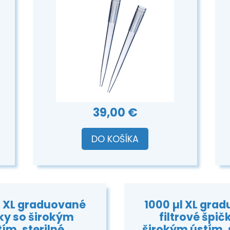
39,00 €
DO KOŠÍKA
l XL graduované
1000 µl XL gra
ky so širokým
filtrové špič
ím, sterilné
širokým ústím, 