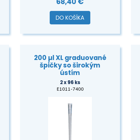
68,40 €
DO KOŠÍKA
200 µl XL graduované
špičky so širokým
ústím
2 x 96 ks
E1011-7400