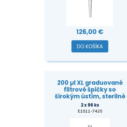
126,00 €
DO KOŠÍKA
200 µl XL graduované
filtrové špičky so
širokým ústím, sterilné
2 x 96 ks
E1011-7420