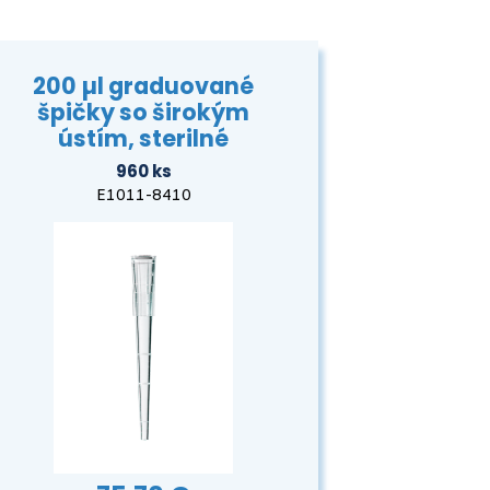
200 µl graduované
špičky so širokým
ústím, sterilné
960 ks
E1011-8410