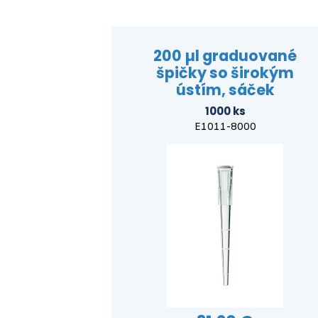
200 µl graduované
špičky so širokým
ústím, sáček
1000 ks
E1011-8000