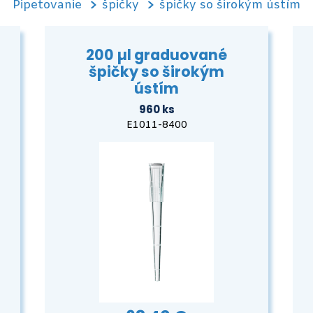
Pipetovanie
špičky
špičky so širokým ústím
200 µl graduované
špičky so širokým
ústím
960 ks
E1011-8400