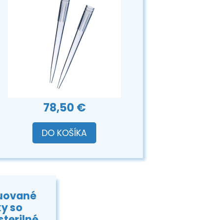
78,50 €
DO KOŠÍKA
duované
ky so
sterilné