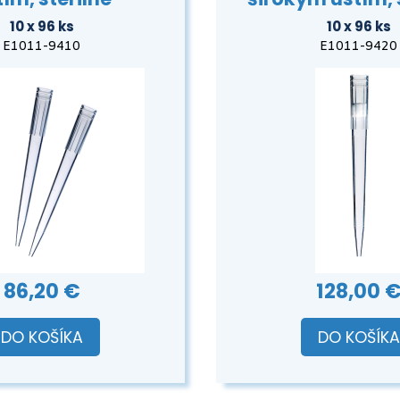
10 x 96 ks
10 x 96 ks
E1011-9410
E1011-9420
86,20 €
128,00 
DO KOŠÍKA
DO KOŠÍKA