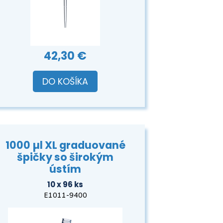
42,30 €
DO KOŠÍKA
1000 µl XL graduované
špičky so širokým
ústím
10 x 96 ks
E1011-9400