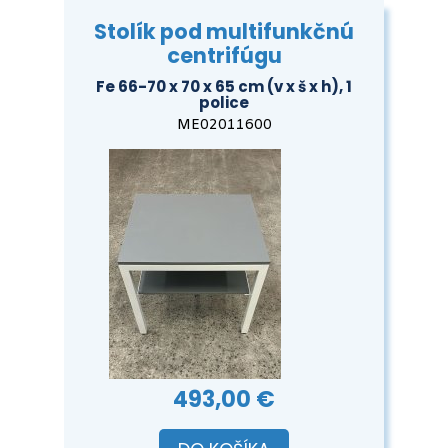
Stolík pod multifunkčnú
centrifúgu
Fe 66-70 x 70 x 65 cm (v x š x h), 1
police
ME02011600
493,00 €