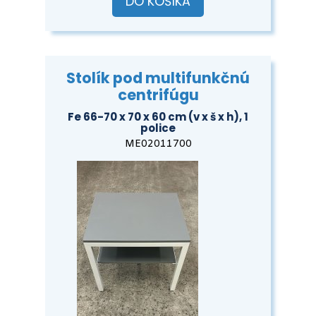
DO KOŠÍKA
Stolík pod multifunkčnú
centrifúgu
Fe 66-70 x 70 x 60 cm (v x š x h), 1
police
ME02011700