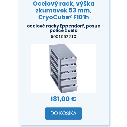
Ocelový rack, výška
zkumavek 53 mm,
CryoCube® F101h
ocelové racky Eppendorf, posun
police z čela
6001062210
181,00 €
DO KOŠÍKA