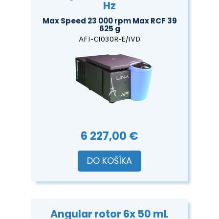
Hz
Max Speed 23 000 rpm Max RCF 39
625 g
AFI-CI030R-E/IVD
6 227,00 €
DO KOŠÍKA
Angular rotor 6x 50 mL