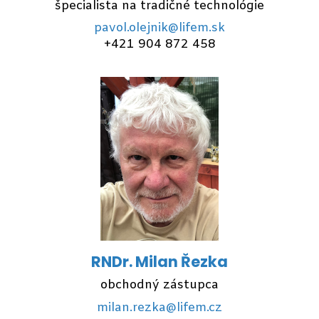
špecialista na tradičné technológie
pavol.olejnik@lifem.sk
+421 904 872 458
RNDr. Milan Řezka
obchodný zástupca
milan.rezka@lifem.cz