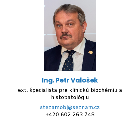
Ing. Petr Valošek
ext. špecialista pre klinickú biochémiu a
histopatológiu
stezamobj@seznam.cz
+420 602 263 748