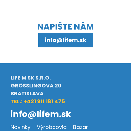
NAPIŠTE NÁM
info@lifem.sk
LIFE M SK S.R.O.
GRÖSSLINGOVA 20
BRATISLAVA
TEL.: +421 911 181 475
info@lifem.sk
Novinky
Výrobcovia
Bazar