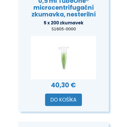
0,5 ml TubeOne®
microcentrifugační
zkumavka, nesterilní
5 x 200 zkumavek
S1605-0000
40,30 €
DO KOŠÍKA