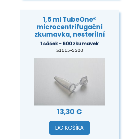
1,5 ml TubeOne®
microcentrifugační
zkumavka, nesterilní
1 sáček - 500 zkumavek
S1615-5500
13,30 €
DO KOŠÍKA