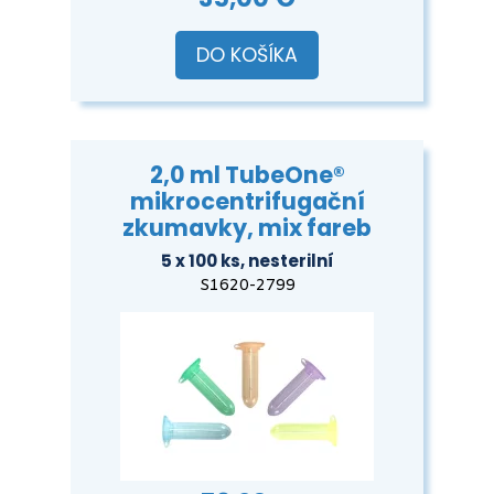
DO KOŠÍKA
2,0 ml TubeOne®
mikrocentrifugační
zkumavky, mix fareb
5 x 100 ks, nesterilní
S1620-2799