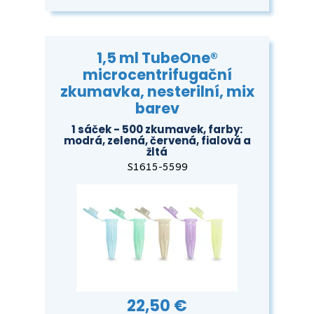
1,5 ml TubeOne®
microcentrifugační
zkumavka, nesterilní, mix
barev
1 sáček - 500 zkumavek, farby:
modrá, zelená, červená, fialová a
žltá
S1615-5599
22,50 €