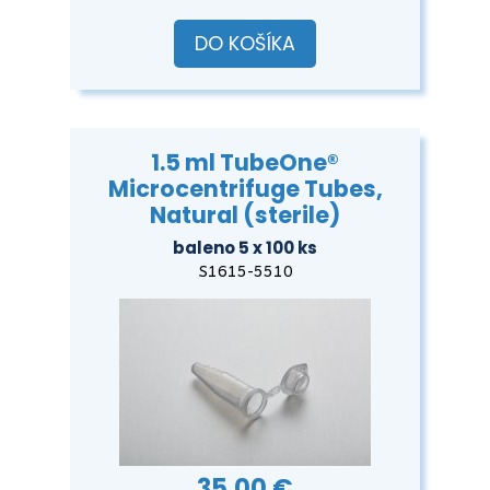
DO KOŠÍKA
1.5 ml TubeOne®
Microcentrifuge Tubes,
Natural (sterile)
baleno 5 x 100 ks
S1615-5510
35,00 €