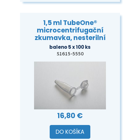
1,5 ml TubeOne®
microcentrifugační
zkumavka, nesterilní
baleno 5 x 100 ks
S1615-5550
16,80 €
DO KOŠÍKA