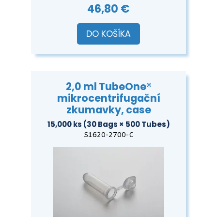
46,80 €
DO KOŠÍKA
2,0 ml TubeOne®
mikrocentrifugační
zkumavky, case
15,000 ks (30 Bags × 500 Tubes)
S1620-2700-C