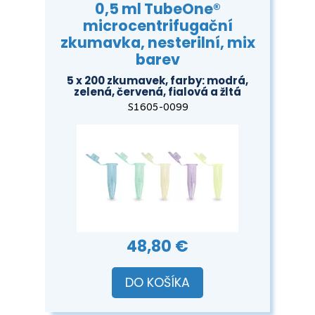
0,5 ml TubeOne®
microcentrifugační
zkumavka, nesterilní, mix
barev
5 x 200 zkumavek, farby: modrá,
zelená, červená, fialová a žltá
S1605-0099
48,80 €
DO KOŠÍKA