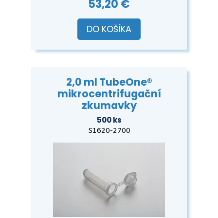
53,20 €
DO KOŠÍKA
2,0 ml TubeOne®
mikrocentrifugační
zkumavky
500 ks
S1620-2700