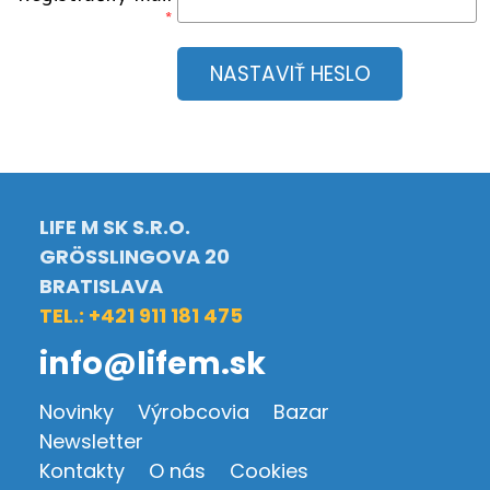
NASTAVIŤ HESLO
LIFE M SK S.R.O.
GRÖSSLINGOVA 20
BRATISLAVA
TEL.: +421 911 181 475
info@lifem.sk
Novinky
Výrobcovia
Bazar
Newsletter
Kontakty
O nás
Cookies