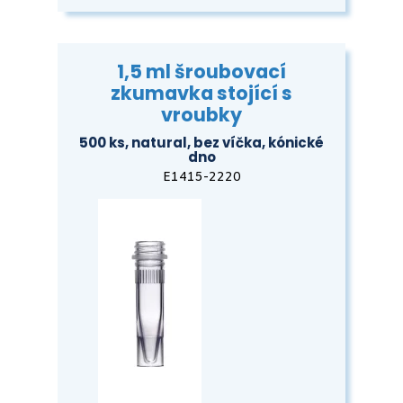
1,5 ml šroubovací
zkumavka stojící s
vroubky
500 ks, natural, bez víčka, kónické
dno
E1415-2220