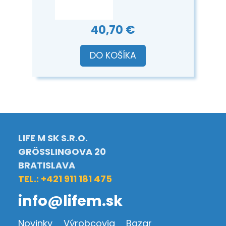
40,70 €
DO KOŠÍKA
LIFE M SK S.R.O.
GRÖSSLINGOVA 20
BRATISLAVA
TEL.: +421 911 181 475
info@lifem.sk
Novinky
Výrobcovia
Bazar