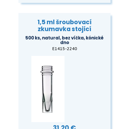
1,5 ml šroubovací
zkumavka stojící
500 ks, natural, bez víčka, kónické
dno
E1415-2240
31,20 €