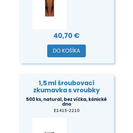
40,70 €
DO KOŠÍKA
1,5 ml šroubovací
zkumavka s vroubky
500 ks, natural, bez víčka, kónické
dno
E1415-2210