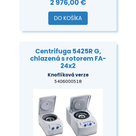
2 976,00 €
DO KOŠÍKA
Centrifuga 5425R G,
chlazená s rotorem FA-
24x2
Knoflíková verze
5406000518