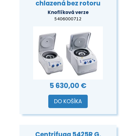
chlazená bez rotoru
Knoflíková verze
5406000712
5 630,00 €
DO KOŠÍKA
Centrifuga 5425R G,