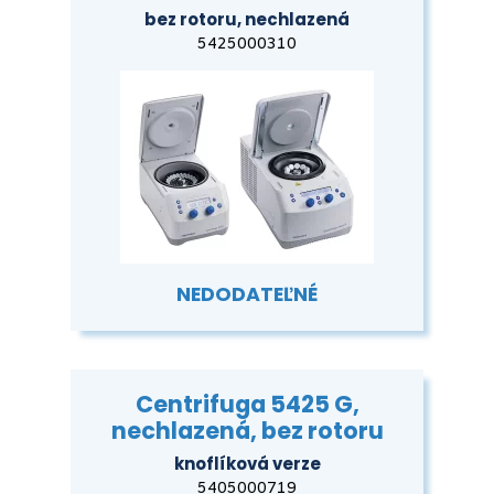
bez rotoru, nechlazená
5425000310
NEDODATEĽNÉ
Centrifuga 5425 G,
nechlazená, bez rotoru
knoflíková verze
5405000719