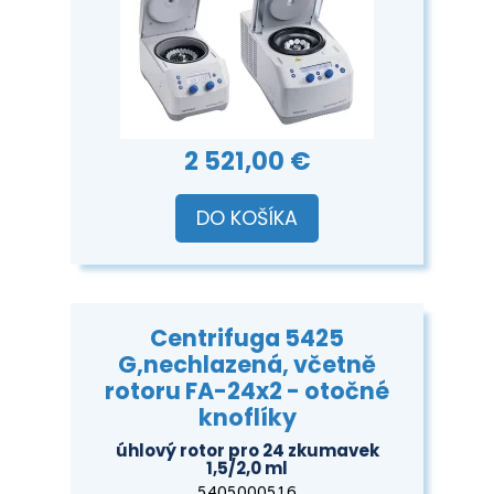
2 521,00 €
DO KOŠÍKA
Centrifuga 5425
G,nechlazená, včetně
rotoru FA-24x2 - otočné
knoflíky
úhlový rotor pro 24 zkumavek
1,5/2,0 ml
5405000516