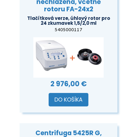
nechlazená, včetně
rotoru FA-24x2
Tlačítková verze, úhlový rotor pro
24 zkumavek 1,5/2,0 ml
5405000117
2 976,00 €
DO KOŠÍKA
Centrifuga 5425R G,