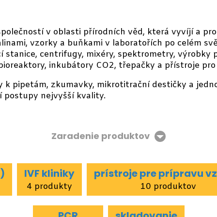
olečností v oblasti přírodních věd, která vyvíjí a pro
alinami, vzorky a buňkami v laboratořích po celém svět
stanice, centrifugy, mixéry, spektrometry, výrobky p
bioreaktory, inkubátory CO2, třepačky a přístroje pr
ky k pipetám, zkumavky, mikrotitrační destičky a je
í postupy nejvyšší kvality.
Zaradenie produktov
)
IVF kliniky
prístroje pre prípravu v
4 produkty
10 produktov
PCR
skladovanie