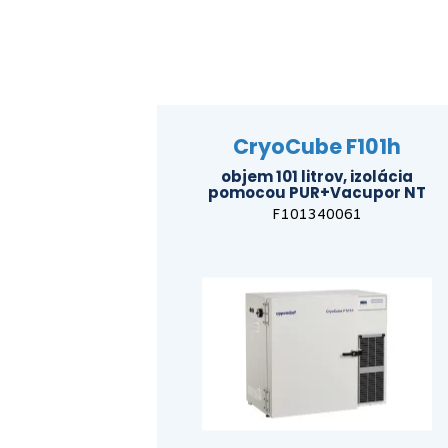
CryoCube F101h
objem 101 litrov, izolácia
pomocou PUR+Vacupor NT
F101340061