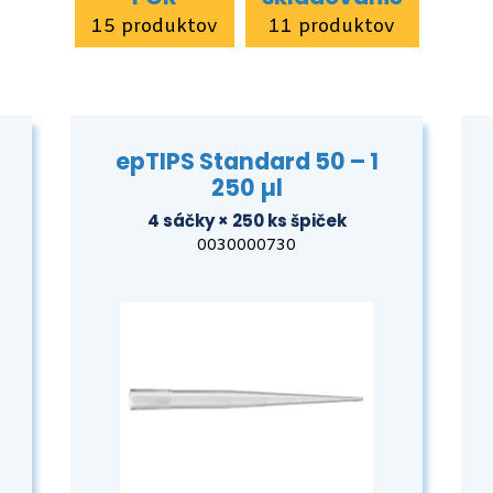
15 produktov
11 produktov
epTIPS Standard 50 – 1
250 µl
4 sáčky × 250 ks špiček
0030000730