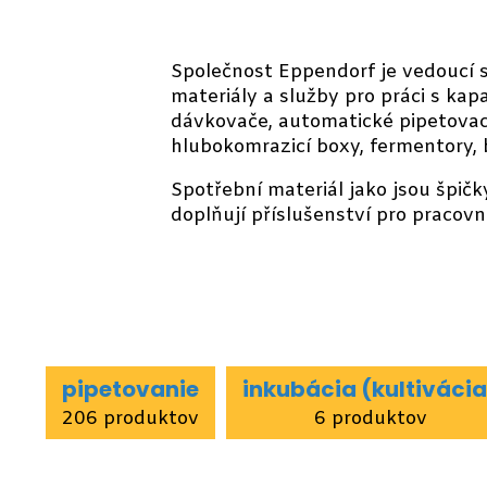
Společnost Eppendorf je vedoucí sp
materiály a služby pro práci s kap
dávkovače, automatické pipetovací 
hlubokomrazicí boxy, fermentory, 
Spotřební materiál jako jsou špič
doplňují příslušenství pro pracovn
pipetovanie
inkubácia (kultivácia
206 produktov
6 produktov