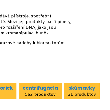
dává přístroje, spotřební
ě. Mezi její produkty patří pipety,
ro rozšíření DNA, jako jsou
o mikromanipulaci buněk.
dnorázové nádoby k bioreaktorům
zoriek
centrifugácia
skúmavky
152 produktov
31 produktov