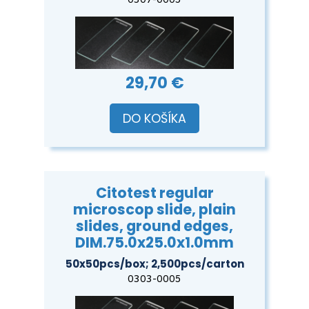
0307-0005
29,70 €
DO KOŠÍKA
Citotest regular
microscop slide, plain
slides, ground edges,
DIM.75.0x25.0x1.0mm
50x50pcs/box; 2,500pcs/carton
0303-0005