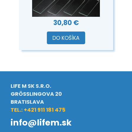
30,80 €
DO KOŠÍKA
LIFE M SK S.R.O.
GRÖSSLINGOVA 20
BRATISLAVA
TEL.: +421 911 181 475
info@lifem.sk