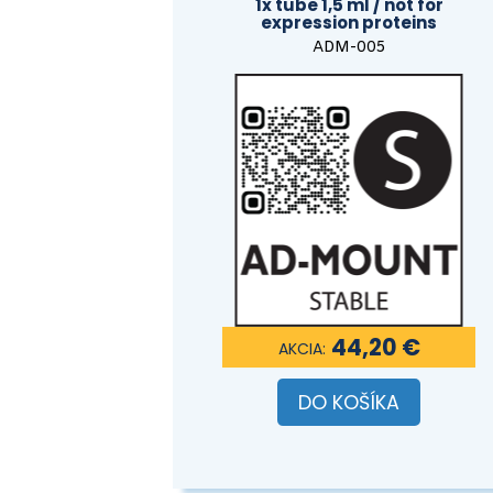
1x tube 1,5 ml / not for
expression proteins
ADM-005
44,20 €
DO KOŠÍKA