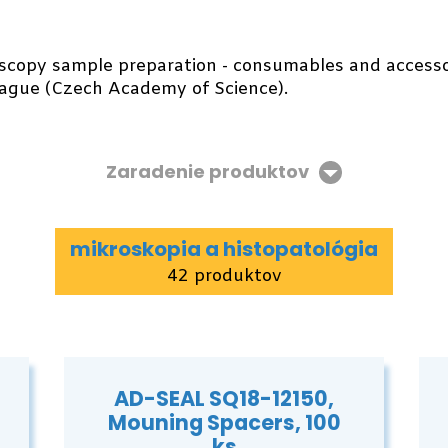
scopy sample preparation - consumables and accesso
rague (Czech Academy of Science).
Zaradenie produktov
mikroskopia a histopatológia
42 produktov
AD-SEAL SQ18-12150,
Mouning Spacers, 100
ks