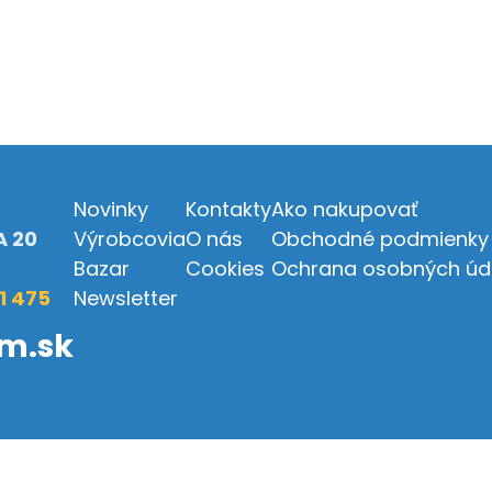
Novinky
Kontakty
Ako nakupovať
 20
Výrobcovia
O nás
Obchodné podmienky
Bazar
Cookies
Ochrana osobných úd
81 475
Newsletter
em.sk