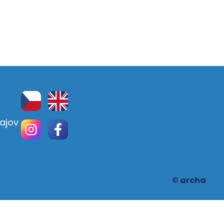
ajov
© archa