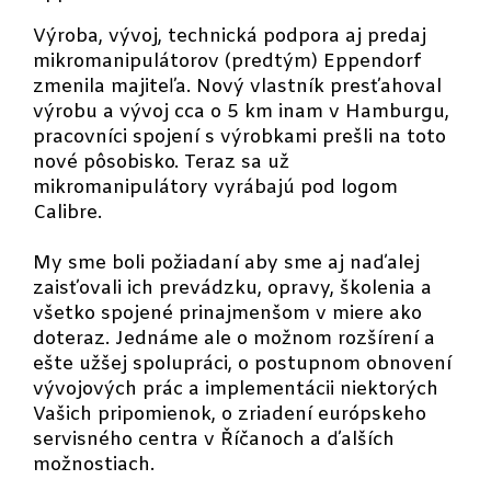
Výroba, vývoj, technická podpora aj predaj
mikromanipulátorov (predtým) Eppendorf
zmenila majiteľa. Nový vlastník presťahoval
výrobu a vývoj cca o 5 km inam v Hamburgu,
pracovníci spojení s výrobkami prešli na toto
nové pôsobisko. Teraz sa už
mikromanipulátory vyrábajú pod logom
Calibre.
My sme boli požiadaní aby sme aj naďalej
zaisťovali ich prevádzku, opravy, školenia a
všetko spojené prinajmenšom v miere ako
doteraz. Jednáme ale o možnom rozšírení a
ešte užšej spolupráci, o postupnom obnovení
vývojových prác a implementácii niektorých
Vašich pripomienok, o zriadení európskeho
servisného centra v Říčanoch a ďalších
možnostiach.