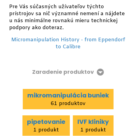
Pre Vás súčasných užívateľov týchto
prístrojov sa nič významné nemení a nájdete
u nás minimálne rovnakú mieru technickej
podpory ako doteraz.
Micromanipulation History - from Eppendorf
to Calibre
Zaradenie produktov
mikromanipulácia buniek
61 produktov
pipetovanie
IVF kliniky
1 produkt
1 produkt