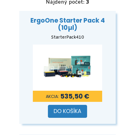
Nájdený počet:
3
ErgoOne Starter Pack 4
(10µl)
StarterPack410
535,50 €
DO KOŠÍKA