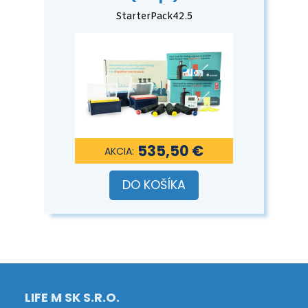
StarterPack42.5
535,50 €
DO KOŠÍKA
LIFE M SK S.R.O.